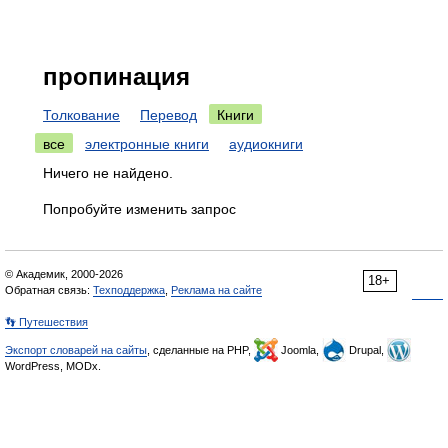
пропинация
Толкование
Перевод
Книги
все
электронные книги
аудиокниги
Ничего не найдено.
Попробуйте изменить запрос
© Академик, 2000-2026
18+
Обратная связь:
Техподдержка
,
Реклама на сайте
👣 Путешествия
Экспорт словарей на сайты
, сделанные на PHP,
Joomla,
Drupal,
WordPress, MODx.